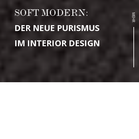
SOFT MODERN:
MEHR
DER NEUE PURISMUS
IM INTERIOR DESIGN
Soft Modern – klingt, als hätten wir das schon gehört.
Irgendwie auch selbsterklärend. Es heißt einfach „weich“
und „modern“. Aber was steckt dahinter?
Der Begriff geistert schon länger durch die Designwelt.
Jetzt, im Sommer 2025, gewinnt er sichtbar an Kontur
und ploppt immer wieder auf. Zu Beginn seiner