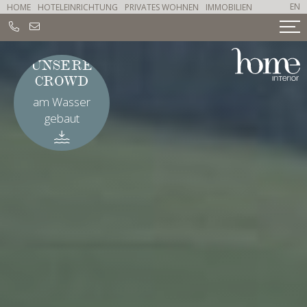
EN
HOME
HOTELEINRICHTUNG
PRIVATES WOHNEN
IMMOBILIEN
PARTY
HARD
Tanzen an Bord