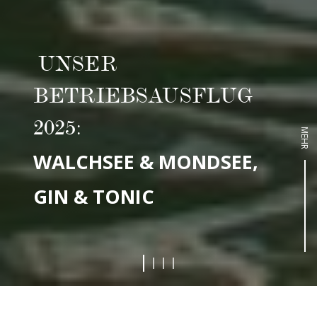
UNSER
BETRIEBSAUSFLUG
2025:
MEHR
WALCHSEE & MONDSEE,
GIN & TONIC
1
2
3
4
WENN ICH DEN SEE SEH'...