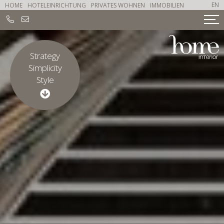
EN
HOME
HOTELEINRICHTUNG
PRIVATES WOHNEN
IMMOBILIEN
Strategy
Simplicity
Style